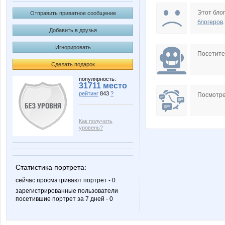
Мизантроп*
Шура
Этот блог
Отправить приватное сообщение
блогеров
.
Добавить в друзья
Игнорировать
Посетит
Сделать подарок
популярность:
31711 место
рейтинг
843
?
Посмотре
Как получить
уровень?
Статистика портрета:
сейчас просматривают портрет - 0
зарегистрированные пользователи
посетившие портрет за 7 дней - 0