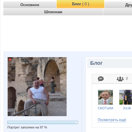
Блог
( 0 )
Основное
Др
Шпионаж
Блог
8
CKOTuHA
JUJA
Посмотреть ещё
Портрет заполнен на 97 %